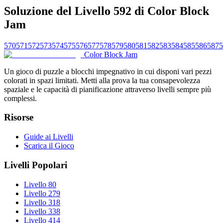
Soluzione del Livello 592 di Color Block
Jam
570
571
572
573
574
575
576
577
578
579
580
581
582
583
584
585
586
587
5
Color Block Jam
Un gioco di puzzle a blocchi impegnativo in cui disponi vari pezzi
colorati in spazi limitati. Metti alla prova la tua consapevolezza
spaziale e le capacità di pianificazione attraverso livelli sempre più
complessi.
Risorse
Guide ai Livelli
Scarica il Gioco
Livelli Popolari
Livello 80
Livello 279
Livello 318
Livello 338
Livello 414