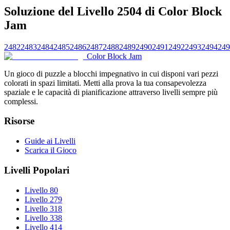
Soluzione del Livello 2504 di Color Block
Jam
2482
2483
2484
2485
2486
2487
2488
2489
2490
2491
2492
2493
2494
249
Color Block Jam
Un gioco di puzzle a blocchi impegnativo in cui disponi vari pezzi
colorati in spazi limitati. Metti alla prova la tua consapevolezza
spaziale e le capacità di pianificazione attraverso livelli sempre più
complessi.
Risorse
Guide ai Livelli
Scarica il Gioco
Livelli Popolari
Livello 80
Livello 279
Livello 318
Livello 338
Livello 414