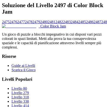
Soluzione del Livello 2497 di Color Block
Jam
2475
2476
2477
2478
2479
2480
2481
2482
2483
2484
2485
2486
2487
248
Color Block Jam
Un gioco di puzzle a blocchi impegnativo in cui disponi vari pezzi
colorati in spazi limitati. Metti alla prova la tua consapevolezza
spaziale e le capacità di pianificazione attraverso livelli sempre più
complessi.
Risorse
Guide ai Livelli
Scarica il Gioco
Livelli Popolari
Livello 80
Livello 279
Livello 318
Livello 338
Livello 414