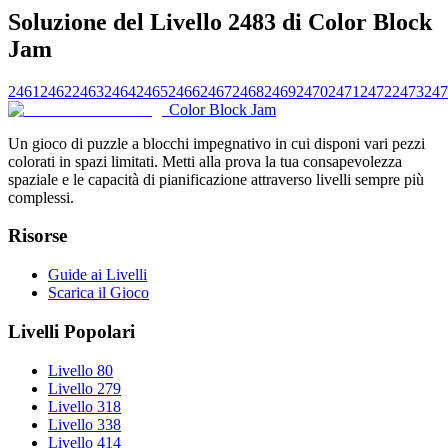
Soluzione del Livello 2483 di Color Block
Jam
2461
2462
2463
2464
2465
2466
2467
2468
2469
2470
2471
2472
2473
247
Color Block Jam
Un gioco di puzzle a blocchi impegnativo in cui disponi vari pezzi
colorati in spazi limitati. Metti alla prova la tua consapevolezza
spaziale e le capacità di pianificazione attraverso livelli sempre più
complessi.
Risorse
Guide ai Livelli
Scarica il Gioco
Livelli Popolari
Livello 80
Livello 279
Livello 318
Livello 338
Livello 414