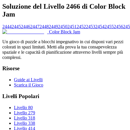
Soluzione del Livello 2466 di Color Block
Jam
2444
2445
2446
2447
2448
2449
2450
2451
2452
2453
2454
2455
2456
245
Color Block Jam
Un gioco di puzzle a blocchi impegnativo in cui disponi vari pezzi
colorati in spazi limitati. Metti alla prova la tua consapevolezza
spaziale e le capacità di pianificazione attraverso livelli sempre più
complessi.
Risorse
Guide ai Livelli
Scarica il Gioco
Livelli Popolari
Livello 80
Livello 279
Livello 318
Livello 338
Livello 414