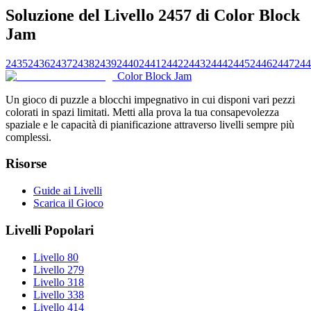
Soluzione del Livello 2457 di Color Block
Jam
2435
2436
2437
2438
2439
2440
2441
2442
2443
2444
2445
2446
2447
244
Color Block Jam
Un gioco di puzzle a blocchi impegnativo in cui disponi vari pezzi
colorati in spazi limitati. Metti alla prova la tua consapevolezza
spaziale e le capacità di pianificazione attraverso livelli sempre più
complessi.
Risorse
Guide ai Livelli
Scarica il Gioco
Livelli Popolari
Livello 80
Livello 279
Livello 318
Livello 338
Livello 414