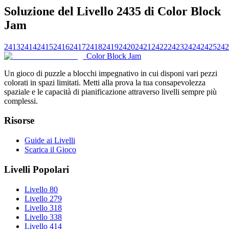
Soluzione del Livello 2435 di Color Block
Jam
2413
2414
2415
2416
2417
2418
2419
2420
2421
2422
2423
2424
2425
242
Color Block Jam
Un gioco di puzzle a blocchi impegnativo in cui disponi vari pezzi
colorati in spazi limitati. Metti alla prova la tua consapevolezza
spaziale e le capacità di pianificazione attraverso livelli sempre più
complessi.
Risorse
Guide ai Livelli
Scarica il Gioco
Livelli Popolari
Livello 80
Livello 279
Livello 318
Livello 338
Livello 414