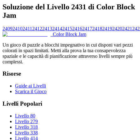
Soluzione del Livello 2431 di Color Block
Jam
2409
2410
2411
2412
2413
2414
2415
2416
2417
2418
2419
2420
2421
242
Color Block Jam
Un gioco di puzzle a blocchi impegnativo in cui disponi vari pezzi
colorati in spazi limitati. Metti alla prova la tua consapevolezza
spaziale e le capacità di pianificazione attraverso livelli sempre più
complessi.
Risorse
Guide ai Livelli
Scarica il Gioco
Livelli Popolari
Livello 80
Livello 279
Livello 318
Livello 338
Livello 414