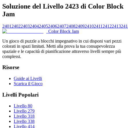
Soluzione del Livello 2423 di Color Block
Jam
2401
2402
2403
2404
2405
2406
2407
2408
2409
2410
2411
2412
2413
241
Color Block Jam
Un gioco di puzzle a blocchi impegnativo in cui disponi vari pezzi
colorati in spazi limitati. Metti alla prova la tua consapevolezza
spaziale e le capacità di pianificazione attraverso livelli sempre più
complessi.
Risorse
Guide ai Livelli
Scarica il Gioco
Livelli Popolari
Livello 80
Livello 279
Livello 318
Livello 338
Livello 414