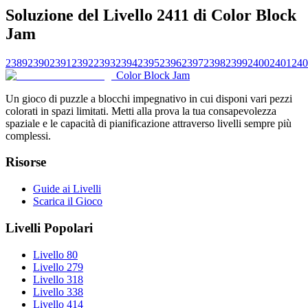
Soluzione del Livello 2411 di Color Block
Jam
2389
2390
2391
2392
2393
2394
2395
2396
2397
2398
2399
2400
2401
240
Color Block Jam
Un gioco di puzzle a blocchi impegnativo in cui disponi vari pezzi
colorati in spazi limitati. Metti alla prova la tua consapevolezza
spaziale e le capacità di pianificazione attraverso livelli sempre più
complessi.
Risorse
Guide ai Livelli
Scarica il Gioco
Livelli Popolari
Livello 80
Livello 279
Livello 318
Livello 338
Livello 414