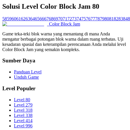
Solusi Level Color Block Jam 80
58
59
60
61
62
63
64
65
66
67
68
69
70
71
72
73
74
75
76
77
78
79
80
81
82
83
84
8
Color Block Jam
Game teka-teki blok warna yang menantang di mana Anda
mengatur berbagai potongan blok warna dalam ruang terbatas. Uji
kesadaran spasial dan keterampilan perencanaan Anda melalui level
Color Block Jam yang semakin kompleks.
Sumber Daya
Panduan Level
Unduh Game
Level Populer
Level 80
Level 279
Level 318
Level 338
Level 414
Level 996