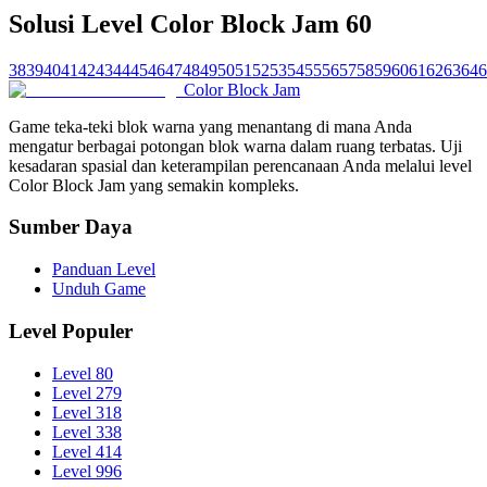
Solusi Level Color Block Jam 60
38
39
40
41
42
43
44
45
46
47
48
49
50
51
52
53
54
55
56
57
58
59
60
61
62
63
64
6
Color Block Jam
Game teka-teki blok warna yang menantang di mana Anda
mengatur berbagai potongan blok warna dalam ruang terbatas. Uji
kesadaran spasial dan keterampilan perencanaan Anda melalui level
Color Block Jam yang semakin kompleks.
Sumber Daya
Panduan Level
Unduh Game
Level Populer
Level 80
Level 279
Level 318
Level 338
Level 414
Level 996