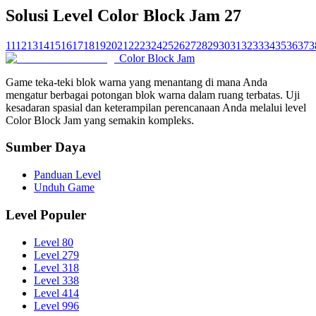
Solusi Level Color Block Jam 27
11
12
13
14
15
16
17
18
19
20
21
22
23
24
25
26
27
28
29
30
31
32
33
34
35
36
37
3
Color Block Jam
Game teka-teki blok warna yang menantang di mana Anda
mengatur berbagai potongan blok warna dalam ruang terbatas. Uji
kesadaran spasial dan keterampilan perencanaan Anda melalui level
Color Block Jam yang semakin kompleks.
Sumber Daya
Panduan Level
Unduh Game
Level Populer
Level 80
Level 279
Level 318
Level 338
Level 414
Level 996