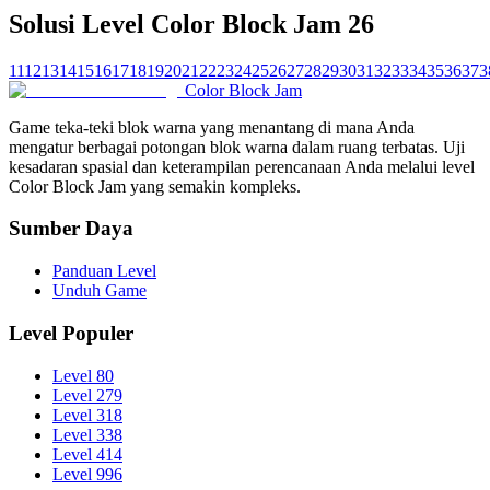
Solusi Level Color Block Jam 26
11
12
13
14
15
16
17
18
19
20
21
22
23
24
25
26
27
28
29
30
31
32
33
34
35
36
37
3
Color Block Jam
Game teka-teki blok warna yang menantang di mana Anda
mengatur berbagai potongan blok warna dalam ruang terbatas. Uji
kesadaran spasial dan keterampilan perencanaan Anda melalui level
Color Block Jam yang semakin kompleks.
Sumber Daya
Panduan Level
Unduh Game
Level Populer
Level 80
Level 279
Level 318
Level 338
Level 414
Level 996