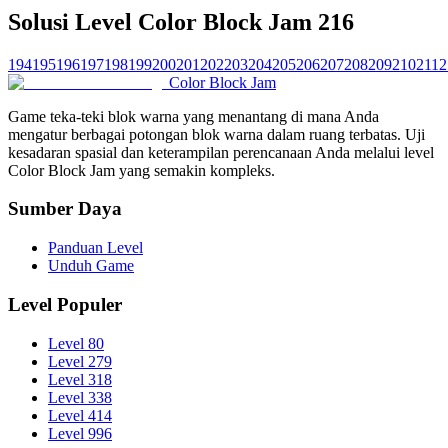
Solusi Level Color Block Jam 216
194
195
196
197
198
199
200
201
202
203
204
205
206
207
208
209
210
211
2
Color Block Jam
Game teka-teki blok warna yang menantang di mana Anda
mengatur berbagai potongan blok warna dalam ruang terbatas. Uji
kesadaran spasial dan keterampilan perencanaan Anda melalui level
Color Block Jam yang semakin kompleks.
Sumber Daya
Panduan Level
Unduh Game
Level Populer
Level 80
Level 279
Level 318
Level 338
Level 414
Level 996