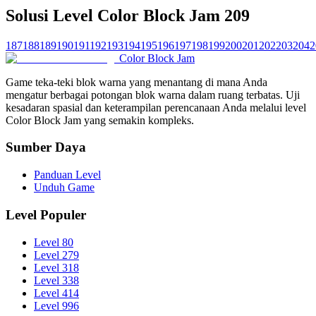
Solusi Level Color Block Jam 209
187
188
189
190
191
192
193
194
195
196
197
198
199
200
201
202
203
204
2
Color Block Jam
Game teka-teki blok warna yang menantang di mana Anda
mengatur berbagai potongan blok warna dalam ruang terbatas. Uji
kesadaran spasial dan keterampilan perencanaan Anda melalui level
Color Block Jam yang semakin kompleks.
Sumber Daya
Panduan Level
Unduh Game
Level Populer
Level 80
Level 279
Level 318
Level 338
Level 414
Level 996