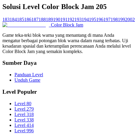
Solusi Level Color Block Jam 205
183
184
185
186
187
188
189
190
191
192
193
194
195
196
197
198
199
200
2
Color Block Jam
Game teka-teki blok warna yang menantang di mana Anda
mengatur berbagai potongan blok warna dalam ruang terbatas. Uji
kesadaran spasial dan keterampilan perencanaan Anda melalui level
Color Block Jam yang semakin kompleks.
Sumber Daya
Panduan Level
Unduh Game
Level Populer
Level 80
Level 279
Level 318
Level 338
Level 414
Level 996