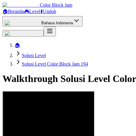
Color Block Jam
🏠
Beranda
🎮
Level
⬇️
Unduh
Bahasa Indonesia
🏠
Solusi Level
Solusi Level Color Block Jam 194
Walkthrough Solusi Level Colo