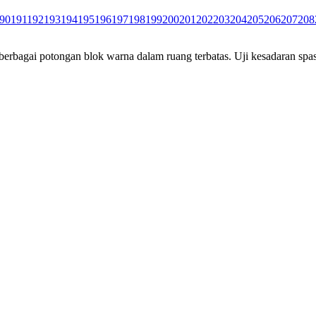
90
191
192
193
194
195
196
197
198
199
200
201
202
203
204
205
206
207
208
rbagai potongan blok warna dalam ruang terbatas. Uji kesadaran spas