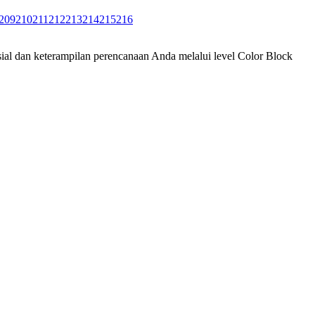
209
210
211
212
213
214
215
216
ial dan keterampilan perencanaan Anda melalui level Color Block