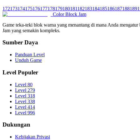
172
173
174
175
176
177
178
179
180
181
182
183
184
185
186
187
188
189
1
Color Block Jam
Game teka-teki blok warna yang menantang di mana Anda mengatur be
Jam yang semakin kompleks.
Sumber Daya
Panduan Level
Unduh Game
Level Populer
Level 80
Level 279
Level 318
Level 338
Level 414
Level 996
Dukungan
Kebijakan Privasi