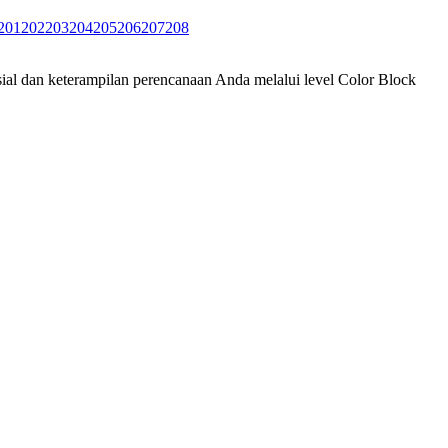
201
202
203
204
205
206
207
208
ial dan keterampilan perencanaan Anda melalui level Color Block