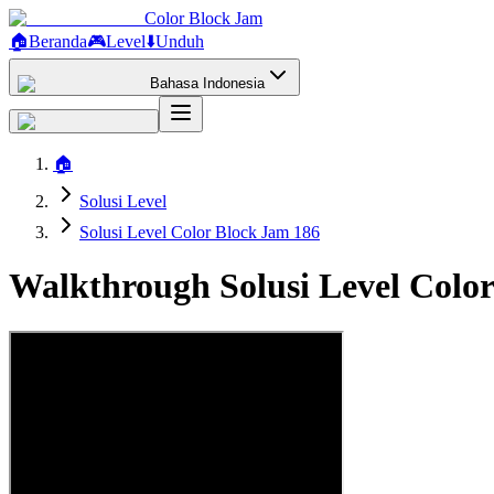
Color Block Jam
🏠
Beranda
🎮
Level
⬇️
Unduh
Bahasa Indonesia
🏠
Solusi Level
Solusi Level Color Block Jam 186
Walkthrough Solusi Level Colo