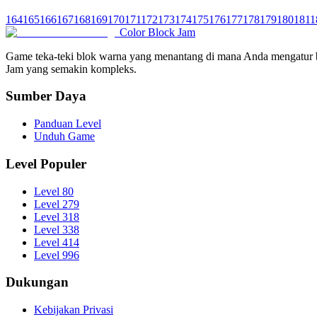
164
165
166
167
168
169
170
171
172
173
174
175
176
177
178
179
180
181
1
Color Block Jam
Game teka-teki blok warna yang menantang di mana Anda mengatur be
Jam yang semakin kompleks.
Sumber Daya
Panduan Level
Unduh Game
Level Populer
Level 80
Level 279
Level 318
Level 338
Level 414
Level 996
Dukungan
Kebijakan Privasi