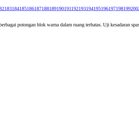
82
183
184
185
186
187
188
189
190
191
192
193
194
195
196
197
198
199
200
rbagai potongan blok warna dalam ruang terbatas. Uji kesadaran spas