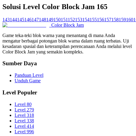
Solusi Level Color Block Jam 165
143
144
145
146
147
148
149
150
151
152
153
154
155
156
157
158
159
160
1
Color Block Jam
Game teka-teki blok warna yang menantang di mana Anda
mengatur berbagai potongan blok warna dalam ruang terbatas. Uji
kesadaran spasial dan keterampilan perencanaan Anda melalui level
Color Block Jam yang semakin kompleks.
Sumber Daya
Panduan Level
Unduh Game
Level Populer
Level 80
Level 279
Level 318
Level 338
Level 414
Level 996