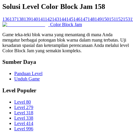
Solusi Level Color Block Jam 158
136
137
138
139
140
141
142
143
144
145
146
147
148
149
150
151
152
153
1
Color Block Jam
Game teka-teki blok warna yang menantang di mana Anda
mengatur berbagai potongan blok warna dalam ruang terbatas. Uji
kesadaran spasial dan keterampilan perencanaan Anda melalui level
Color Block Jam yang semakin kompleks.
Sumber Daya
Panduan Level
Unduh Game
Level Populer
Level 80
Level 279
Level 318
Level 338
Level 414
Level 996