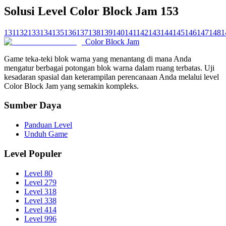
Solusi Level Color Block Jam 153
131
132
133
134
135
136
137
138
139
140
141
142
143
144
145
146
147
148
1
Color Block Jam
Game teka-teki blok warna yang menantang di mana Anda
mengatur berbagai potongan blok warna dalam ruang terbatas. Uji
kesadaran spasial dan keterampilan perencanaan Anda melalui level
Color Block Jam yang semakin kompleks.
Sumber Daya
Panduan Level
Unduh Game
Level Populer
Level 80
Level 279
Level 318
Level 338
Level 414
Level 996