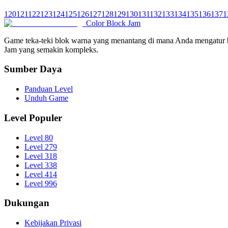
120
121
122
123
124
125
126
127
128
129
130
131
132
133
134
135
136
137
1
Color Block Jam
Game teka-teki blok warna yang menantang di mana Anda mengatur be
Jam yang semakin kompleks.
Sumber Daya
Panduan Level
Unduh Game
Level Populer
Level 80
Level 279
Level 318
Level 338
Level 414
Level 996
Dukungan
Kebijakan Privasi