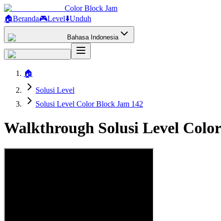
Color Block Jam
🏠
Beranda
🎮
Level
⬇️
Unduh
Bahasa Indonesia
🏠
Solusi Level
Solusi Level Color Block Jam 142
Walkthrough Solusi Level Colo