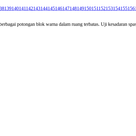
38
139
140
141
142
143
144
145
146
147
148
149
150
151
152
153
154
155
156
rbagai potongan blok warna dalam ruang terbatas. Uji kesadaran spas