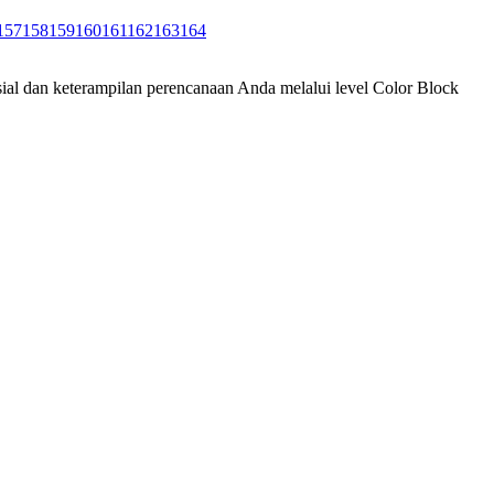
157
158
159
160
161
162
163
164
ial dan keterampilan perencanaan Anda melalui level Color Block