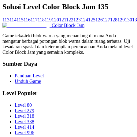
Solusi Level Color Block Jam 135
113
114
115
116
117
118
119
120
121
122
123
124
125
126
127
128
129
130
13
Color Block Jam
Game teka-teki blok warna yang menantang di mana Anda
mengatur berbagai potongan blok warna dalam ruang terbatas. Uji
kesadaran spasial dan keterampilan perencanaan Anda melalui level
Color Block Jam yang semakin kompleks.
Sumber Daya
Panduan Level
Unduh Game
Level Populer
Level 80
Level 279
Level 318
Level 338
Level 414
Level 996