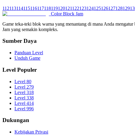
112
113
114
115
116
117
118
119
120
121
122
123
124
125
126
127
128
129
13
Color Block Jam
Game teka-teki blok warna yang menantang di mana Anda mengatur be
Jam yang semakin kompleks.
Sumber Daya
Panduan Level
Unduh Game
Level Populer
Level 80
Level 279
Level 318
Level 338
Level 414
Level 996
Dukungan
Kebijakan Privasi