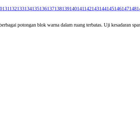
0
131
132
133
134
135
136
137
138
139
140
141
142
143
144
145
146
147
148
1
rbagai potongan blok warna dalam ruang terbatas. Uji kesadaran spas