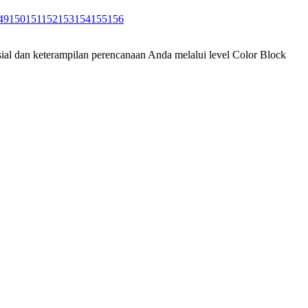
49
150
151
152
153
154
155
156
ial dan keterampilan perencanaan Anda melalui level Color Block