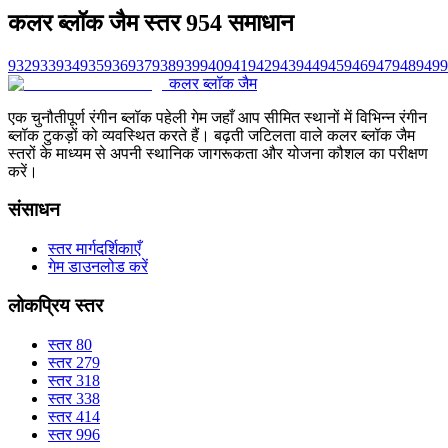
कलर ब्लॉक जैम स्तर 954 समाधान
932
933
934
935
936
937
938
939
940
941
942
943
944
945
946
947
948
949
9
कलर ब्लॉक जैम
एक चुनौतीपूर्ण रंगीन ब्लॉक पहेली गेम जहाँ आप सीमित स्थानों में विभिन्न रंगीन
ब्लॉक टुकड़ों को व्यवस्थित करते हैं। बढ़ती जटिलता वाले कलर ब्लॉक जैम
स्तरों के माध्यम से अपनी स्थानिक जागरूकता और योजना कौशल का परीक्षण
करें।
संसाधन
स्तर मार्गदर्शिकाएँ
गेम डाउनलोड करें
लोकप्रिय स्तर
स्तर 80
स्तर 279
स्तर 318
स्तर 338
स्तर 414
स्तर 996