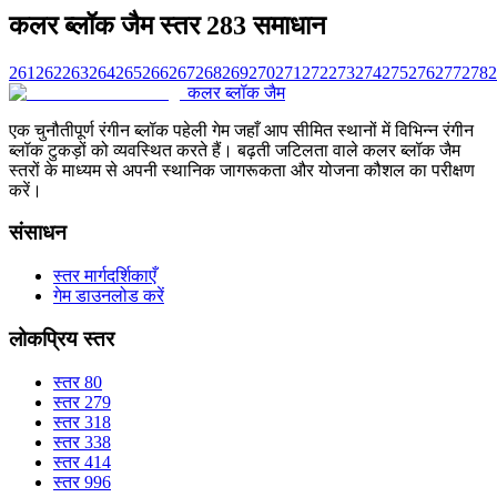
कलर ब्लॉक जैम स्तर 283 समाधान
261
262
263
264
265
266
267
268
269
270
271
272
273
274
275
276
277
278
2
कलर ब्लॉक जैम
एक चुनौतीपूर्ण रंगीन ब्लॉक पहेली गेम जहाँ आप सीमित स्थानों में विभिन्न रंगीन
ब्लॉक टुकड़ों को व्यवस्थित करते हैं। बढ़ती जटिलता वाले कलर ब्लॉक जैम
स्तरों के माध्यम से अपनी स्थानिक जागरूकता और योजना कौशल का परीक्षण
करें।
संसाधन
स्तर मार्गदर्शिकाएँ
गेम डाउनलोड करें
लोकप्रिय स्तर
स्तर 80
स्तर 279
स्तर 318
स्तर 338
स्तर 414
स्तर 996