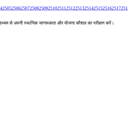
4
2505
2506
2507
2508
2509
2510
2511
2512
2513
2514
2515
2516
2517
251
ों के माध्यम से अपनी स्थानिक जागरूकता और योजना कौशल का परीक्षण करें।