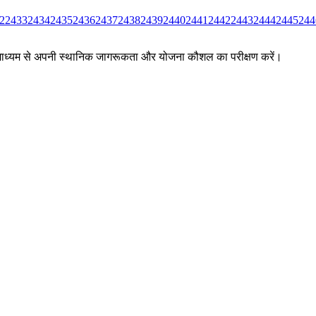
2
2433
2434
2435
2436
2437
2438
2439
2440
2441
2442
2443
2444
2445
244
ों के माध्यम से अपनी स्थानिक जागरूकता और योजना कौशल का परीक्षण करें।