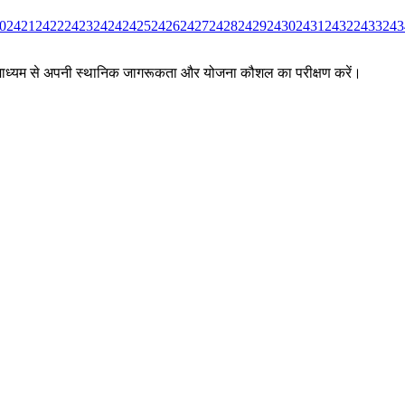
0
2421
2422
2423
2424
2425
2426
2427
2428
2429
2430
2431
2432
2433
243
ों के माध्यम से अपनी स्थानिक जागरूकता और योजना कौशल का परीक्षण करें।