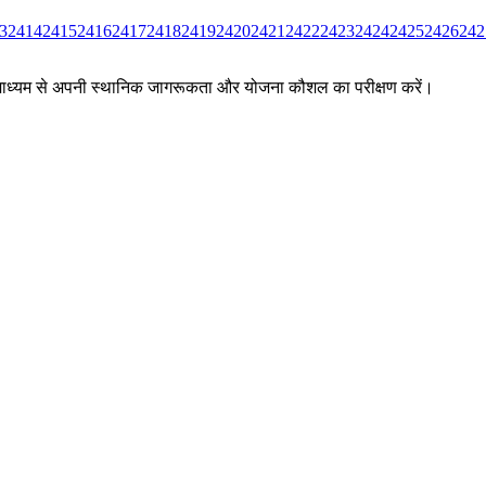
3
2414
2415
2416
2417
2418
2419
2420
2421
2422
2423
2424
2425
2426
242
ों के माध्यम से अपनी स्थानिक जागरूकता और योजना कौशल का परीक्षण करें।