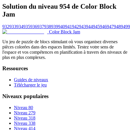
Solution du niveau 954 de Color Block
Jam
932
933
934
935
936
937
938
939
940
941
942
943
944
945
946
947
948
949
9
Color Block Jam
Un jeu de puzzle de blocs stimulant où vous organisez diverses
pièces colorées dans des espaces limités. Testez votre sens de
l'espace et vos compétences en planification à travers des niveaux de
plus en plus complexes.
Ressources
Guides de niveaux
Télécharger le jeu
Niveaux populaires
Niveau 80
Niveau 279
Niveau 318
Niveau 338
Niveau 414