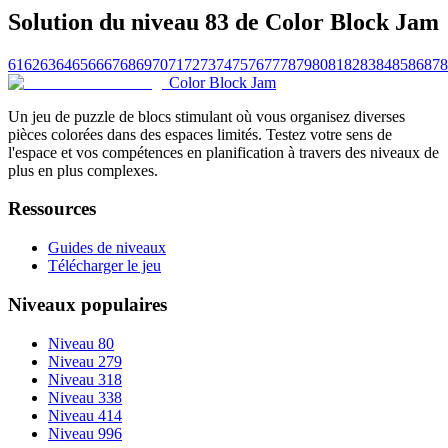
Solution du niveau 83 de Color Block Jam
61
62
63
64
65
66
67
68
69
70
71
72
73
74
75
76
77
78
79
80
81
82
83
84
85
86
87
8
Color Block Jam
Un jeu de puzzle de blocs stimulant où vous organisez diverses
pièces colorées dans des espaces limités. Testez votre sens de
l'espace et vos compétences en planification à travers des niveaux de
plus en plus complexes.
Ressources
Guides de niveaux
Télécharger le jeu
Niveaux populaires
Niveau 80
Niveau 279
Niveau 318
Niveau 338
Niveau 414
Niveau 996