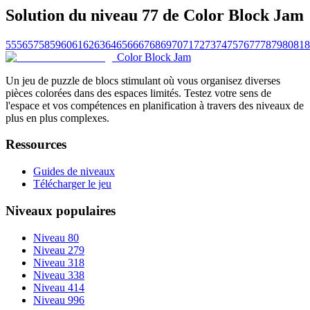
Solution du niveau 77 de Color Block Jam
55
56
57
58
59
60
61
62
63
64
65
66
67
68
69
70
71
72
73
74
75
76
77
78
79
80
81
8
Color Block Jam
Un jeu de puzzle de blocs stimulant où vous organisez diverses
pièces colorées dans des espaces limités. Testez votre sens de
l'espace et vos compétences en planification à travers des niveaux de
plus en plus complexes.
Ressources
Guides de niveaux
Télécharger le jeu
Niveaux populaires
Niveau 80
Niveau 279
Niveau 318
Niveau 338
Niveau 414
Niveau 996