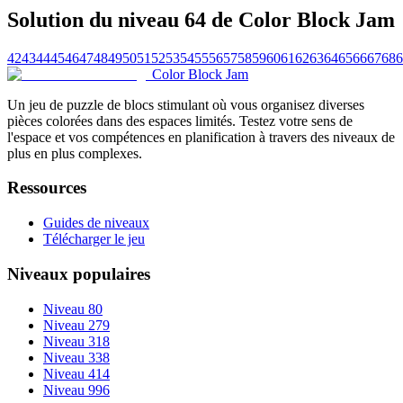
Solution du niveau 64 de Color Block Jam
42
43
44
45
46
47
48
49
50
51
52
53
54
55
56
57
58
59
60
61
62
63
64
65
66
67
68
6
Color Block Jam
Un jeu de puzzle de blocs stimulant où vous organisez diverses
pièces colorées dans des espaces limités. Testez votre sens de
l'espace et vos compétences en planification à travers des niveaux de
plus en plus complexes.
Ressources
Guides de niveaux
Télécharger le jeu
Niveaux populaires
Niveau 80
Niveau 279
Niveau 318
Niveau 338
Niveau 414
Niveau 996