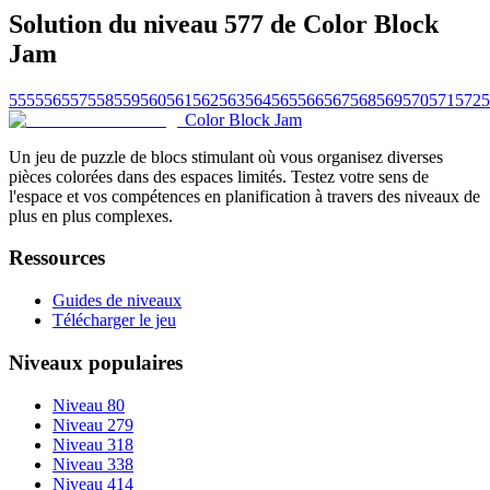
Solution du niveau 577 de Color Block
Jam
555
556
557
558
559
560
561
562
563
564
565
566
567
568
569
570
571
572
5
Color Block Jam
Un jeu de puzzle de blocs stimulant où vous organisez diverses
pièces colorées dans des espaces limités. Testez votre sens de
l'espace et vos compétences en planification à travers des niveaux de
plus en plus complexes.
Ressources
Guides de niveaux
Télécharger le jeu
Niveaux populaires
Niveau 80
Niveau 279
Niveau 318
Niveau 338
Niveau 414