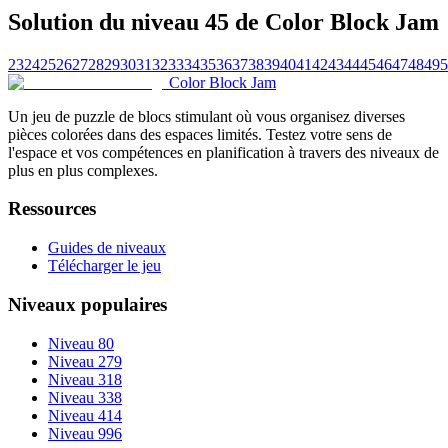
Solution du niveau 45 de Color Block Jam
23
24
25
26
27
28
29
30
31
32
33
34
35
36
37
38
39
40
41
42
43
44
45
46
47
48
49
5
Color Block Jam
Un jeu de puzzle de blocs stimulant où vous organisez diverses
pièces colorées dans des espaces limités. Testez votre sens de
l'espace et vos compétences en planification à travers des niveaux de
plus en plus complexes.
Ressources
Guides de niveaux
Télécharger le jeu
Niveaux populaires
Niveau 80
Niveau 279
Niveau 318
Niveau 338
Niveau 414
Niveau 996