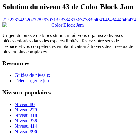
Solution du niveau 43 de Color Block Jam
21
22
23
24
25
26
27
28
29
30
31
32
33
34
35
36
37
38
39
40
41
42
43
44
45
46
47
4
Color Block Jam
Un jeu de puzzle de blocs stimulant où vous organisez diverses
pièces colorées dans des espaces limités. Testez votre sens de
l'espace et vos compétences en planification à travers des niveaux de
plus en plus complexes.
Ressources
Guides de niveaux
Télécharger le jeu
Niveaux populaires
Niveau 80
Niveau 279
Niveau 318
Niveau 338
Niveau 414
Niveau 996