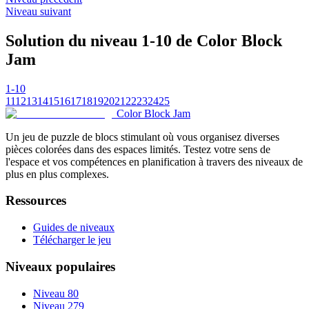
Niveau suivant
Solution du niveau 1-10 de Color Block
Jam
1-10
11
12
13
14
15
16
17
18
19
20
21
22
23
24
25
Color Block Jam
Un jeu de puzzle de blocs stimulant où vous organisez diverses
pièces colorées dans des espaces limités. Testez votre sens de
l'espace et vos compétences en planification à travers des niveaux de
plus en plus complexes.
Ressources
Guides de niveaux
Télécharger le jeu
Niveaux populaires
Niveau 80
Niveau 279