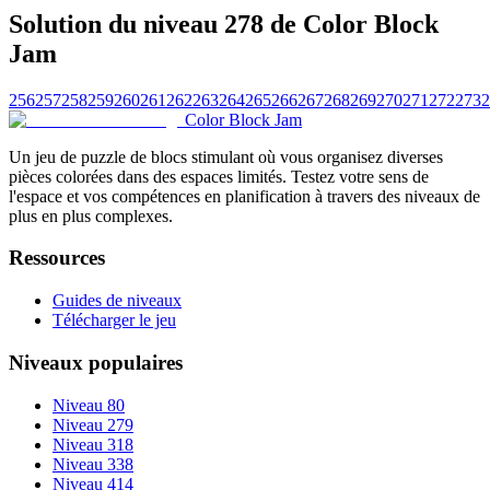
Solution du niveau 278 de Color Block
Jam
256
257
258
259
260
261
262
263
264
265
266
267
268
269
270
271
272
273
2
Color Block Jam
Un jeu de puzzle de blocs stimulant où vous organisez diverses
pièces colorées dans des espaces limités. Testez votre sens de
l'espace et vos compétences en planification à travers des niveaux de
plus en plus complexes.
Ressources
Guides de niveaux
Télécharger le jeu
Niveaux populaires
Niveau 80
Niveau 279
Niveau 318
Niveau 338
Niveau 414