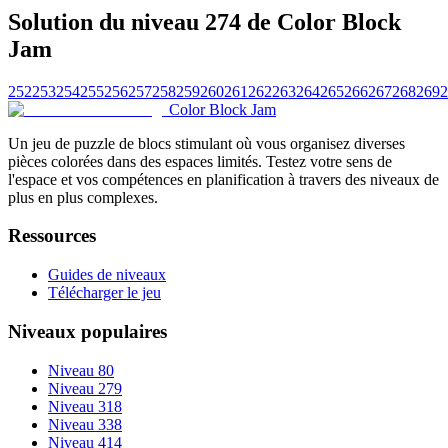
Solution du niveau 274 de Color Block
Jam
252
253
254
255
256
257
258
259
260
261
262
263
264
265
266
267
268
269
2
Color Block Jam
Un jeu de puzzle de blocs stimulant où vous organisez diverses
pièces colorées dans des espaces limités. Testez votre sens de
l'espace et vos compétences en planification à travers des niveaux de
plus en plus complexes.
Ressources
Guides de niveaux
Télécharger le jeu
Niveaux populaires
Niveau 80
Niveau 279
Niveau 318
Niveau 338
Niveau 414