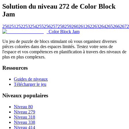
Solution du niveau 272 de Color Block
Jam
250
251
252
253
254
255
256
257
258
259
260
261
262
263
264
265
266
267
2
Color Block Jam
Un jeu de puzzle de blocs stimulant où vous organisez diverses
pièces colorées dans des espaces limités. Testez votre sens de
l'espace et vos compétences en planification à travers des niveaux de
plus en plus complexes.
Ressources
Guides de niveaux
Télécharger le jeu
Niveaux populaires
Niveau 80
Niveau 279
Niveau 318
Niveau 338
Niveau 414