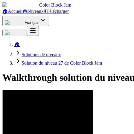
Color Block Jam
🏠
Accueil
🎮
Niveaux
⬇️
Télécharger
Français
🏠
Solutions de niveaux
Solution du niveau 27 de Color Block Jam
Walkthrough solution du niveau