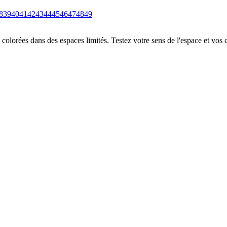
8
39
40
41
42
43
44
45
46
47
48
49
colorées dans des espaces limités. Testez votre sens de l'espace et vos 