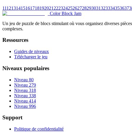
11
12
13
14
15
16
17
18
19
20
21
22
23
24
25
26
27
28
29
30
31
32
33
34
35
36
37
3
Color Block Jam
Un jeu de puzzle de blocs stimulant où vous organisez diverses pièces 
complexes.
Ressources
Guides de niveaux
Télécharger le jeu
Niveaux populaires
Niveau 80
Niveau 279
Niveau 318
Niveau 338
Niveau 414
Niveau 996
Support
Politique de confidentialité