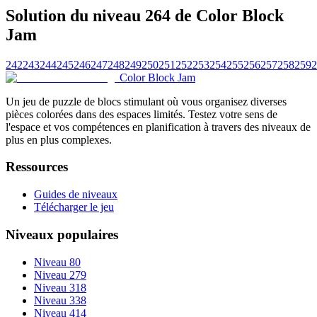
Solution du niveau 264 de Color Block
Jam
242
243
244
245
246
247
248
249
250
251
252
253
254
255
256
257
258
259
2
Color Block Jam
Un jeu de puzzle de blocs stimulant où vous organisez diverses
pièces colorées dans des espaces limités. Testez votre sens de
l'espace et vos compétences en planification à travers des niveaux de
plus en plus complexes.
Ressources
Guides de niveaux
Télécharger le jeu
Niveaux populaires
Niveau 80
Niveau 279
Niveau 318
Niveau 338
Niveau 414