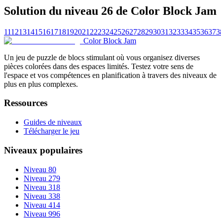
Solution du niveau 26 de Color Block Jam
11
12
13
14
15
16
17
18
19
20
21
22
23
24
25
26
27
28
29
30
31
32
33
34
35
36
37
3
Color Block Jam
Un jeu de puzzle de blocs stimulant où vous organisez diverses
pièces colorées dans des espaces limités. Testez votre sens de
l'espace et vos compétences en planification à travers des niveaux de
plus en plus complexes.
Ressources
Guides de niveaux
Télécharger le jeu
Niveaux populaires
Niveau 80
Niveau 279
Niveau 318
Niveau 338
Niveau 414
Niveau 996