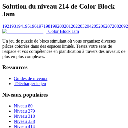
Solution du niveau 214 de Color Block
Jam
192
193
194
195
196
197
198
199
200
201
202
203
204
205
206
207
208
209
2
Color Block Jam
Un jeu de puzzle de blocs stimulant où vous organisez diverses
pièces colorées dans des espaces limités. Testez votre sens de
l'espace et vos compétences en planification à travers des niveaux de
plus en plus complexes.
Ressources
Guides de niveaux
Télécharger le jeu
Niveaux populaires
Niveau 80
Niveau 279
Niveau 318
Niveau 338
Niveau 414