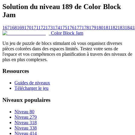
Solution du niveau 189 de Color Block
Jam
167
168
169
170
171
172
173
174
175
176
177
178
179
180
181
182
183
184
1
Color Block Jam
Un jeu de puzzle de blocs stimulant où vous organisez diverses
pièces colorées dans des espaces limités. Testez votre sens de
l'espace et vos compétences en planification à travers des niveaux de
plus en plus complexes.
Ressources
Guides de niveaux
Télécharger le jeu
Niveaux populaires
Niveau 80
Niveau 279
Niveau 318
Niveau 338
Niveau 414