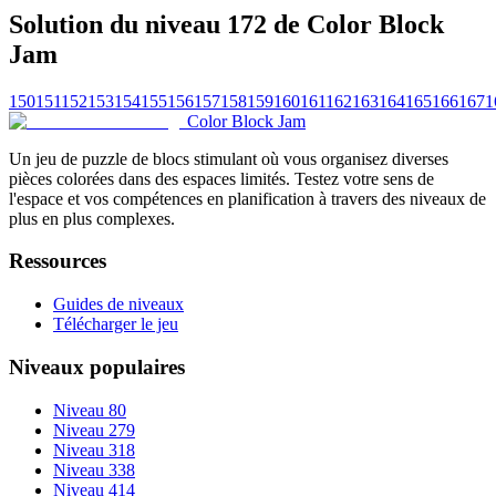
Solution du niveau 172 de Color Block
Jam
150
151
152
153
154
155
156
157
158
159
160
161
162
163
164
165
166
167
1
Color Block Jam
Un jeu de puzzle de blocs stimulant où vous organisez diverses
pièces colorées dans des espaces limités. Testez votre sens de
l'espace et vos compétences en planification à travers des niveaux de
plus en plus complexes.
Ressources
Guides de niveaux
Télécharger le jeu
Niveaux populaires
Niveau 80
Niveau 279
Niveau 318
Niveau 338
Niveau 414