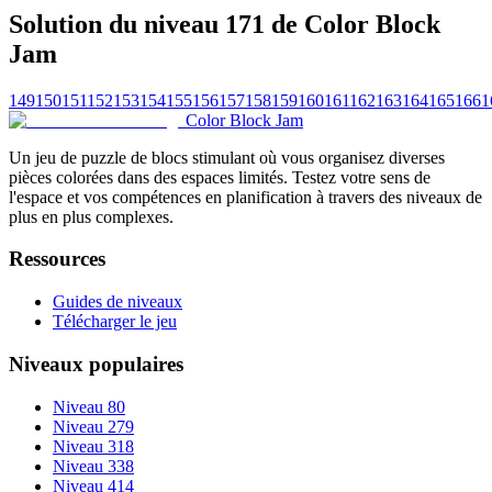
Solution du niveau 171 de Color Block
Jam
149
150
151
152
153
154
155
156
157
158
159
160
161
162
163
164
165
166
1
Color Block Jam
Un jeu de puzzle de blocs stimulant où vous organisez diverses
pièces colorées dans des espaces limités. Testez votre sens de
l'espace et vos compétences en planification à travers des niveaux de
plus en plus complexes.
Ressources
Guides de niveaux
Télécharger le jeu
Niveaux populaires
Niveau 80
Niveau 279
Niveau 318
Niveau 338
Niveau 414