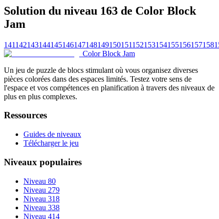
Solution du niveau 163 de Color Block
Jam
141
142
143
144
145
146
147
148
149
150
151
152
153
154
155
156
157
158
1
Color Block Jam
Un jeu de puzzle de blocs stimulant où vous organisez diverses
pièces colorées dans des espaces limités. Testez votre sens de
l'espace et vos compétences en planification à travers des niveaux de
plus en plus complexes.
Ressources
Guides de niveaux
Télécharger le jeu
Niveaux populaires
Niveau 80
Niveau 279
Niveau 318
Niveau 338
Niveau 414